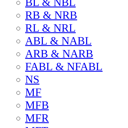
BL & NBL
RB & NRB
RL & NRL
ABL & NABL
ARB & NARB
FABL & NFABL
NS
MF
MFB
MFR