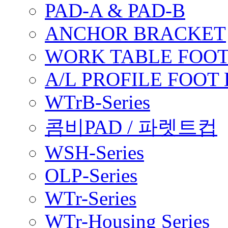
PAD-A & PAD-B
ANCHOR BRACKET
WORK TABLE FOOT
A/L PROFILE FOOT
WTrB-Series
콤비PAD / 파렛트컵
WSH-Series
OLP-Series
WTr-Series
WTr-Housing Series