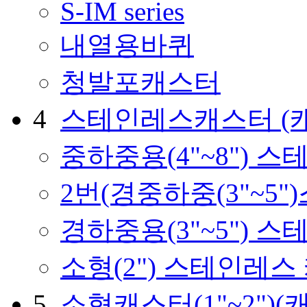
S-IM series
내열용바퀴
청발포캐스터
4
스테인레스캐스터
(
중하중용(4"~8") 
2번(경중하중(3"~5
경하중용(3"~5") 
소형(2") 스테인레스
5
소형캐스터(1"~2")
(