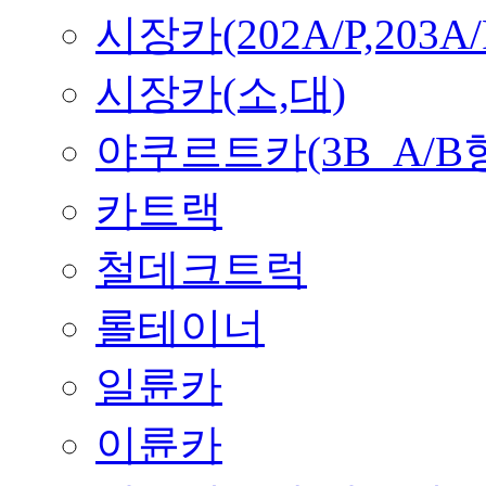
시장카(202A/P,203A/
시장카(소,대)
야쿠르트카(3B_A/B
카트랙
철데크트럭
롤테이너
일륜카
이륜카