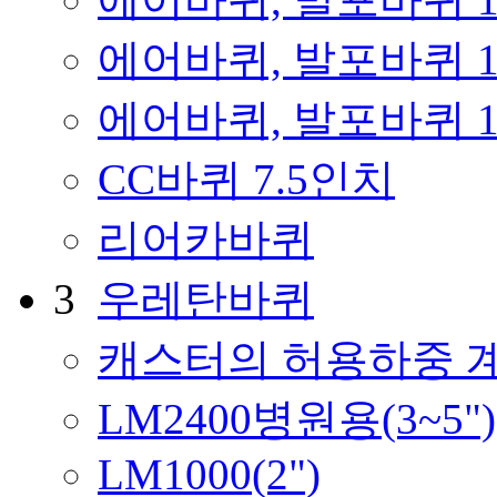
에어바퀴, 발포바퀴 
에어바퀴, 발포바퀴 
CC바퀴 7.5인치
리어카바퀴
3
우레탄바퀴
캐스터의 허용하중 
LM2400병원용(3~5")
LM1000(2")