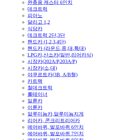
완충용 캐스터 6인치
데크트럭
피아노
달리고 1,2
식당카
데크트럭 2단,3단
핸드카 (1,2,3,4단)
핸드카 (라운드,중,대,특대)
LPG카,산소카(일반,리어카식)
시장카(202A/P,203A/P)
시장카(소,대)
야쿠르트카(3B_A/B형)
카트랙
철데크트럭
롤테이너
일륜카
이륜카
알루미늄카,알루미늄지게
리어카, 콘크리트리어카
에어바퀴, 발포바퀴 6인치
에어바퀴, 발포바퀴 7인치