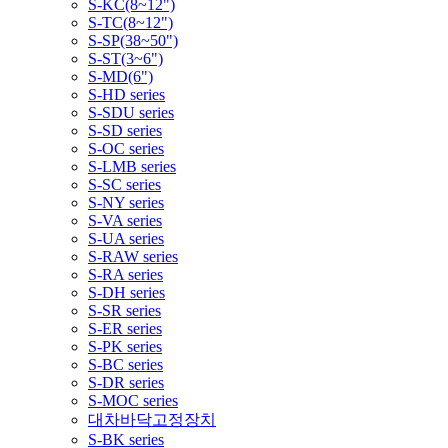
S-KC(8~12")
S-TC(8~12")
S-SP(38~50")
S-ST(3~6")
S-MD(6")
S-HD series
S-SDU series
S-SD series
S-OC series
S-LMB series
S-SC series
S-NY series
S-VA series
S-UA series
S-RAW series
S-RA series
S-DH series
S-SR series
S-ER series
S-PK series
S-BC series
S-DR series
S-MOC series
대차바닥고정장치
S-BK series