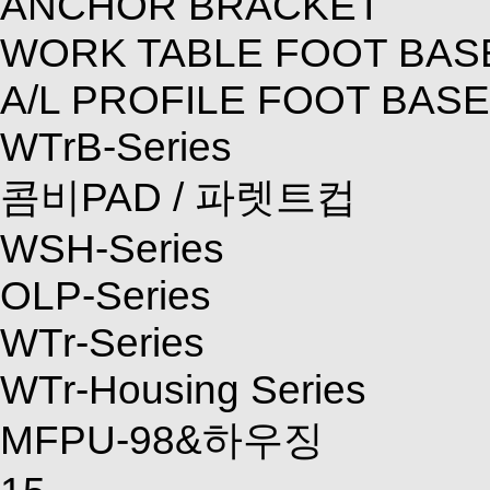
ANCHOR BRACKET
WORK TABLE FOOT BAS
A/L PROFILE FOOT BASE
WTrB-Series
콤비PAD / 파렛트컵
WSH-Series
OLP-Series
WTr-Series
WTr-Housing Series
MFPU-98&하우징