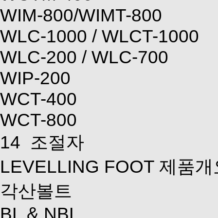
WIM-800/WIMT-800
WLC-1000 / WLCT-1000
WLC-200 / WLC-700
WIP-200
WCT-400
WCT-800
14
조절자
LEVELLING FOOT 제품
각산볼트
BL & NBL