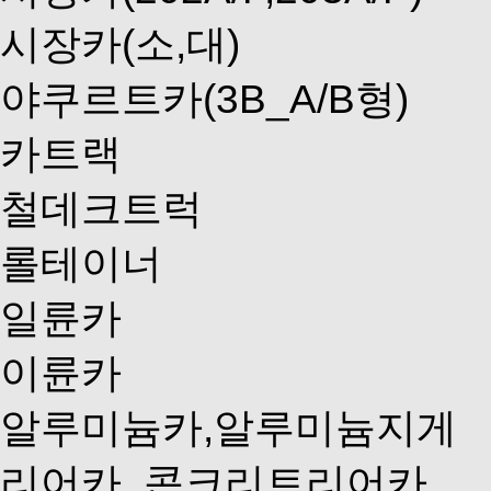
시장카(소,대)
야쿠르트카(3B_A/B형)
카트랙
철데크트럭
롤테이너
일륜카
이륜카
알루미늄카,알루미늄지게
리어카, 콘크리트리어카