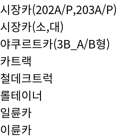
시장카(202A/P,203A/P)
시장카(소,대)
야쿠르트카(3B_A/B형)
카트랙
철데크트럭
롤테이너
일륜카
이륜카