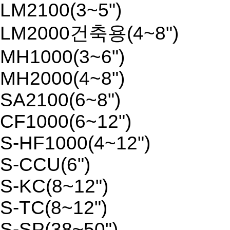
LM2100(3~5")
LM2000건축용(4~8")
MH1000(3~6")
MH2000(4~8")
SA2100(6~8")
CF1000(6~12")
S-HF1000(4~12")
S-CCU(6")
S-KC(8~12")
S-TC(8~12")
S-SP(38~50")