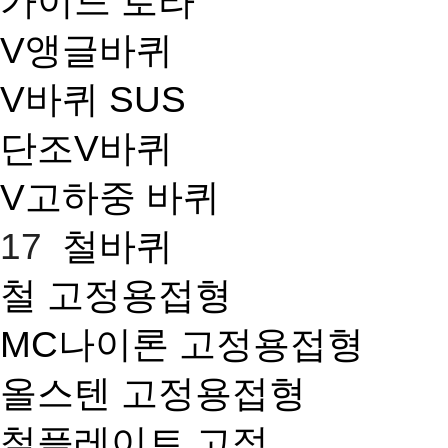
가이드 로라
V앵글바퀴
V바퀴 SUS
단조V바퀴
V고하중 바퀴
17
철바퀴
철 고정용접형
MC나이론 고정용접형
올스텐 고정용접형
철플레이트 고정