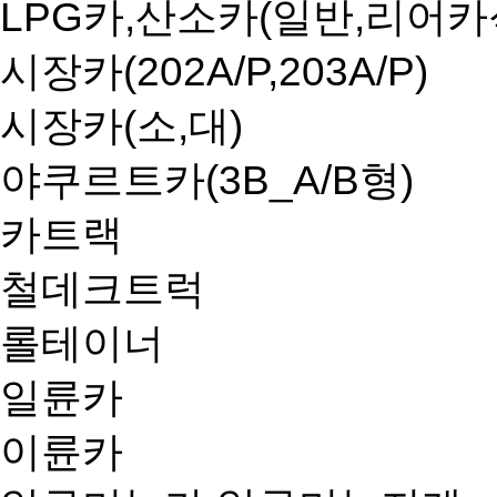
LPG카,산소카(일반,리어카
시장카(202A/P,203A/P)
시장카(소,대)
야쿠르트카(3B_A/B형)
카트랙
철데크트럭
롤테이너
일륜카
이륜카