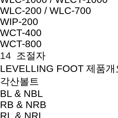
WLC-200 / WLC-700
WIP-200
WCT-400
WCT-800
14
조절자
LEVELLING FOOT 제품
각산볼트
BL & NBL
RB & NRB
RL & NRL