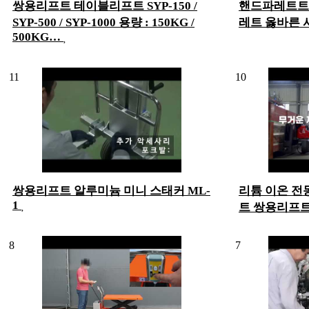
쌍용리프트 테이블리프트 SYP-150 /
핸드파레트트
SYP-500 / SYP-1000 용량 : 150KG /
레트 옳바른
500KG…
11
10
쌍용리프트 알루미늄 미니 스태커 ML-
리튬 이온 
1
트 쌍용리프
8
7