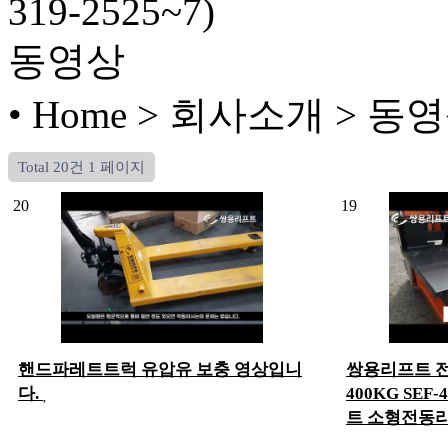
319-2525~7)
동영상
• Home > 회사소개 > 동
Total 20건
1 페이지
20
19
핸드파레트트럭 유압유 보충 영상입니
쌍용리프트 전
다.
400KG SEF-
트 소형전동